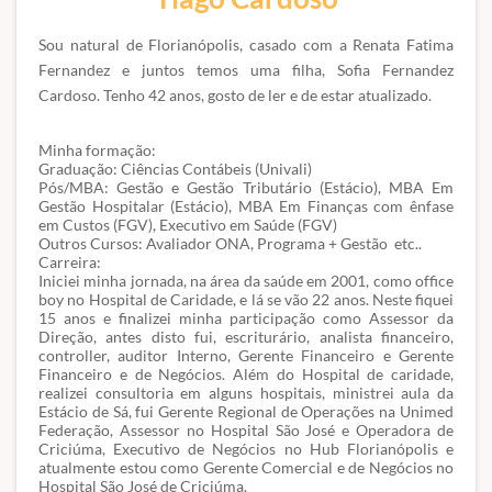
Sou natural de Florianópolis, casado com a Renata Fatima
Fernandez e juntos temos uma filha, Sofia Fernandez
Cardoso. Tenho 42 anos, gosto de ler e de estar atualizado.
Minha formação:
Graduação: Ciências Contábeis (Univali)
Pós/MBA: Gestão e Gestão Tributário (Estácio), MBA Em
Gestão Hospitalar (Estácio), MBA Em Finanças com ênfase
em Custos (FGV), Executivo em Saúde (FGV)
Outros Cursos: Avaliador ONA, Programa + Gestão etc..
Carreira:
Iniciei minha jornada, na área da saúde em 2001, como office
boy no Hospital de Caridade, e lá se vão 22 anos. Neste fiquei
15 anos e finalizei minha participação como Assessor da
Direção, antes disto fui, escriturário, analista financeiro,
controller, auditor Interno, Gerente Financeiro e Gerente
Financeiro e de Negócios. Além do Hospital de caridade,
realizei consultoria em alguns hospitais, ministrei aula da
Estácio de Sá, fui Gerente Regional de Operações na Unimed
Federação, Assessor no Hospital São José e Operadora de
Criciúma, Executivo de Negócios no Hub Florianópolis e
atualmente estou como Gerente Comercial e de Negócios no
Hospital São José de Criciúma.