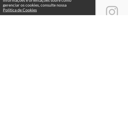
informações e orientações sobre como
gerenciar os cookies, consulte nossa
Política de Cookies
Atendimento
Seg a Sex 8:00 12:00 / 13:00 17:00
+55 48 3224-5488
+55 48 9991-0143
Fale Conosco
Páginas