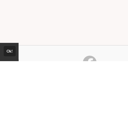
Ok!
Consultar Certificado
Consulte aqui a autenticidade do certificado.