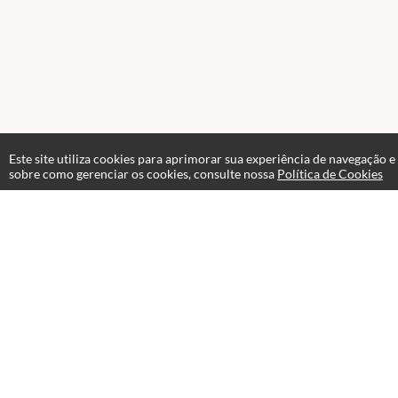
Este site utiliza cookies para aprimorar sua experiência de navegação e
sobre como gerenciar os cookies, consulte nossa
Política de Cookies
Atendimento
Páginas
Seg a Sex 8:00 12:00 / 13:00 17:00
Professores(as)
+55 48 3224-5488
+55 48 9991-0143