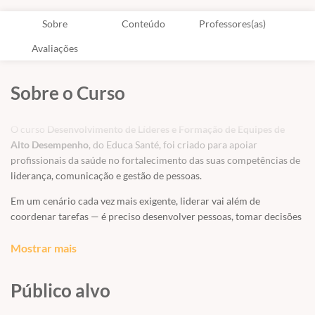
Sobre
Conteúdo
Professores(as)
Avaliações
Sobre o Curso
O curso
Desenvolvimento de Líderes e Formação de Equipes de
Alto Desempenho
, do Educa Santé, foi criado para apoiar
profissionais da saúde no fortalecimento das suas competências de
liderança, comunicação e gestão de pessoas.
Em um cenário cada vez mais exigente, liderar vai além de
coordenar tarefas — é preciso desenvolver pessoas, tomar decisões
com segurança e promover ambientes colaborativos e produtivos.
Mostrar mais
Ao longo de 4 horas de imersão online, você terá contato com
conceitos aplicados à realidade da saúde, além de ferramentas
Público alvo
práticas que podem ser utilizadas imediatamente no seu dia a dia.
Este é um curso objetivo, dinâmico e focado em resultados,