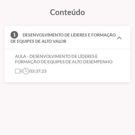
Como desenvolver e engajar equipes
Conteúdo
Práticas para construção de equipes de alto desempenho
1
DESENVOLVIMENTO DE LÍDERES E FORMAÇÃO
DE EQUIPES DE ALTO VALOR
AULA - DESENVOLVIMENTO DE LÍDERES E
FORMAÇÃO DE EQUIPES DE ALTO DESEMPENHO
03:37:23